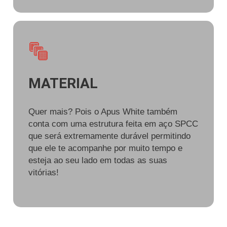
MATERIAL
Quer mais? Pois o Apus White também
conta com uma estrutura feita em aço SPCC
que será extremamente durável permitindo
que ele te acompanhe por muito tempo e
esteja ao seu lado em todas as suas
vitórias!