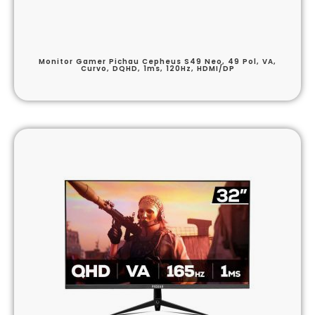
Monitor Gamer Pichau Cepheus S49 Neo, 49 Pol, VA,
Curvo, DQHD, 1ms, 120Hz, HDMI/DP