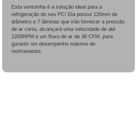
Esta ventoinha é a solução ideal para a
refrigeração do seu PC! Ela possui 120mm de
diâmetro e 7 lâminas que irão fornecer a pressão
de ar certa, alcançará uma velocidade de até
1200RPM e um fluxo de ar de 36 CFM, para
garantir um desempenho máximo de
resfriamento.