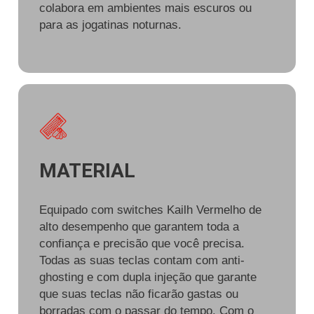
colabora em ambientes mais escuros ou
para as jogatinas noturnas.
MATERIAL
Equipado com switches Kailh Vermelho de
alto desempenho que garantem toda a
confiança e precisão que você precisa.
Todas as suas teclas contam com anti-
ghosting e com dupla injeção que garante
que suas teclas não ficarão gastas ou
borradas com o passar do tempo. Com o