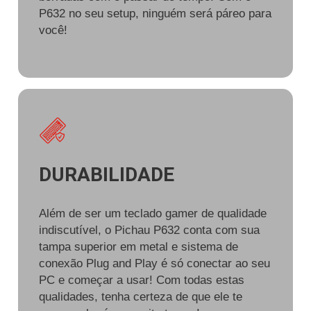
P632 no seu setup, ninguém será páreo para
você!
DURABILIDADE
Além de ser um teclado gamer de qualidade
indiscutível, o Pichau P632 conta com sua
tampa superior em metal e sistema de
conexão Plug and Play é só conectar ao seu
PC e começar a usar! Com todas estas
qualidades, tenha certeza de que ele te