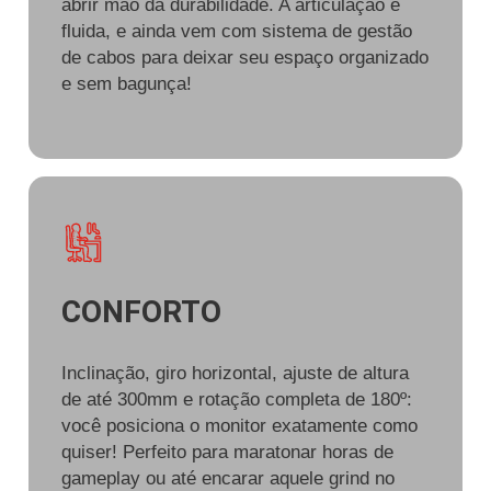
abrir mão da durabilidade. A articulação é
fluida, e ainda vem com sistema de gestão
de cabos para deixar seu espaço organizado
e sem bagunça!
CONFORTO
Inclinação, giro horizontal, ajuste de altura
de até 300mm e rotação completa de 180º:
você posiciona o monitor exatamente como
quiser! Perfeito para maratonar horas de
gameplay ou até encarar aquele grind no