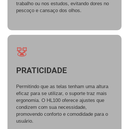
trabalho ou nos estudos, evitando dores no
pescoço e cansaço dos olhos.
PRATICIDADE
Permitindo que as telas tenham uma altura
eficaz para se utilizar, o suporte traz mais
ergonomia. O HL100 oferece ajustes que
condizem com sua necessidade,
promovendo conforto e comodidade para o
usuário.