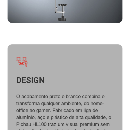
DESIGN
O acabamento preto e branco combina e
transforma qualquer ambiente, do home-
office ao gamer. Fabricado em liga de
alumínio, aço e plástico de alta qualidade, o
Pichau HL100 traz um visual premium sem