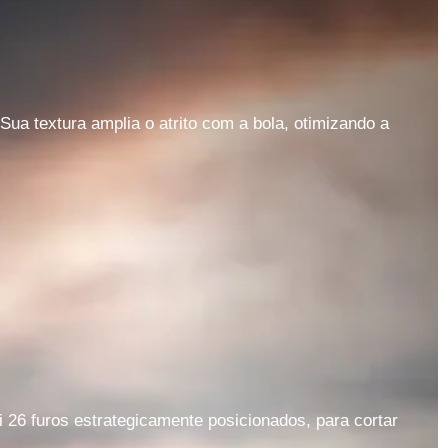
ua textura amplia o atrito com a bola, otimizando a
26 furos estrategicamente posicionados, para cortar