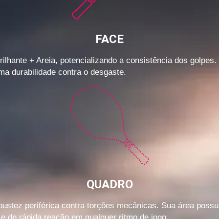
FACE
ante + Areia, potencializando a consistência dos golpes. S
a durabilidade contra o desgaste.
QUADRO
tez periférica contra torções mecânicas. Sua área possui 
 e de rápida reação em qualquer ritmo de jogo.