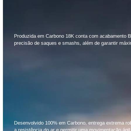
Produzida em Carbono 18K conta com acabamento Brilh
precisão de saques e smashs, além de garantir máxim
Desenvolvido 100% em Carbono, entrega extrema robus
a resistência do ar e permitir uma movimentação ágil