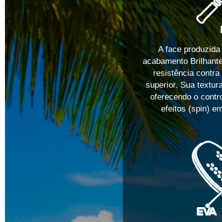
A face produzid
acabamento Brilhante
resistência contra
superior. Sua textur
oferecendo o contro
efeitos (spin) e