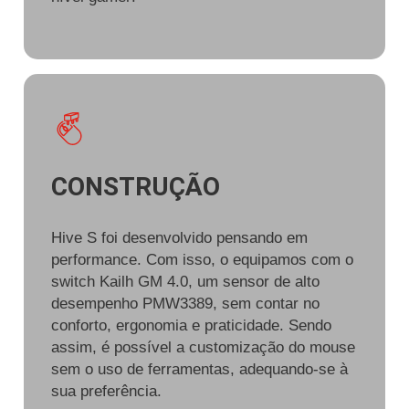
CONSTRUÇÃO
Hive S foi desenvolvido pensando em
performance. Com isso, o equipamos com o
switch Kailh GM 4.0, um sensor de alto
desempenho PMW3389, sem contar no
conforto, ergonomia e praticidade. Sendo
assim, é possível a customização do mouse
sem o uso de ferramentas, adequando-se à
sua preferência.