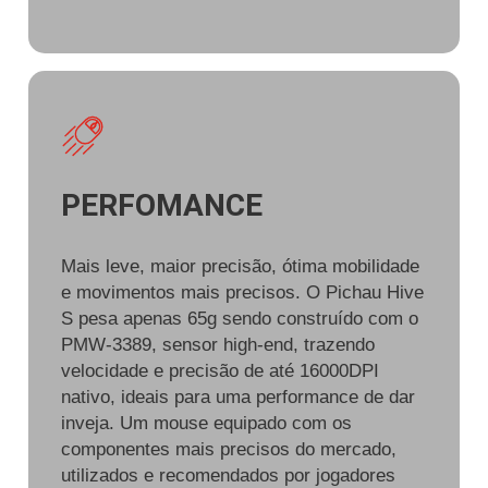
PERFOMANCE
Mais leve, maior precisão, ótima mobilidade
e movimentos mais precisos. O Pichau Hive
S pesa apenas 65g sendo construído com o
PMW-3389, sensor high-end, trazendo
velocidade e precisão de até 16000DPI
nativo, ideais para uma performance de dar
inveja. Um mouse equipado com os
componentes mais precisos do mercado,
utilizados e recomendados por jogadores