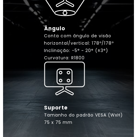
Ângulo
Conta com ângulo de visão
horizontal/vertical: 178º/178º
Inclinação: -5° ~ 20° (±3°)
Curvatura: R1800
Suporte
Tamanho do padrão VESA (WxH)
75 x 75 mm