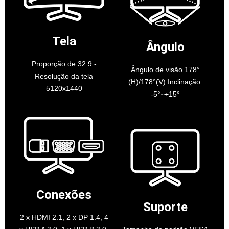
Tela
Ângulo
Proporção de 32:9 -
Ângulo de visão 178°
Resolução da tela
(H)/178°(V) Inclinação:
5120x1440
-5°~+15°
Conexões
Suporte
2 x HDMI 2.1, 2 x DP 1.4, 4