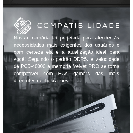
Nossa memória foi projetada para atender às
necessidades mais exigentes dos usuários e
com certeza ela é a atualização ideal para
você! Seguindo o padrão DDR5, e velocidade
de PC5-48000 a memória Velvet PRO se torna
compatível com PCs gamers das mais
diferentes configurações.