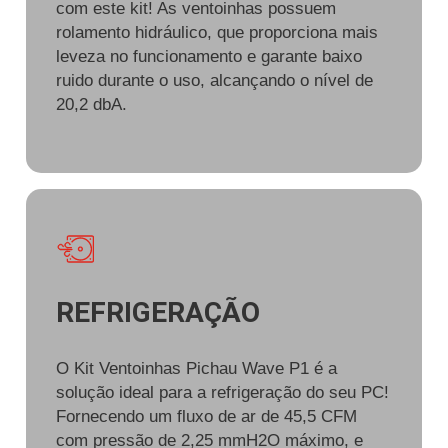
com este kit! As ventoinhas possuem
rolamento hidráulico, que proporciona mais
leveza no funcionamento e garante baixo
ruido durante o uso, alcançando o nível de
20,2 dbA.
REFRIGERAÇÃO
O Kit Ventoinhas Pichau Wave P1 é a
solução ideal para a refrigeração do seu PC!
Fornecendo um fluxo de ar de 45,5 CFM
com pressão de 2,25 mmH2O máximo, e