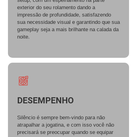
setup, com um espelhamento na parte
exterior do seu rolamento dando a
impressão de profundidade, satisfazendo
sua necessidade visual e garantindo que sua
gameplay seja a mais brilhante na calada da
noite.
DESEMPENHO
Silêncio é sempre bem-vindo para não
atrapalhar a jogatina, e com isso você não
precisará se preocupar quando se equipar