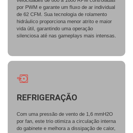
velocidades de 800 a 1600 RPM controladas
por PWM e garante um fluxo de ar individual
de 62 CFM. Sua tecnologia de rolamento
hidráulico proporciona menor atrito e maior
vida útil, garantindo uma operação
silenciosa até nas gameplays mais intensas.
REFRIGERAÇÃO
Com uma pressão de vento de 1,6 mmH2O
por fan, este trio otimiza a circulação interna
do gabinete e melhora a dissipação de calor,