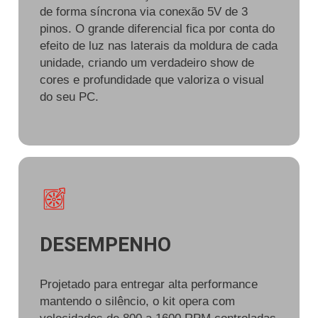
de forma síncrona via conexão 5V de 3
pinos. O grande diferencial fica por conta do
efeito de luz nas laterais da moldura de cada
unidade, criando um verdadeiro show de
cores e profundidade que valoriza o visual
do seu PC.
DESEMPENHO
Projetado para entregar alta performance
mantendo o silêncio, o kit opera com