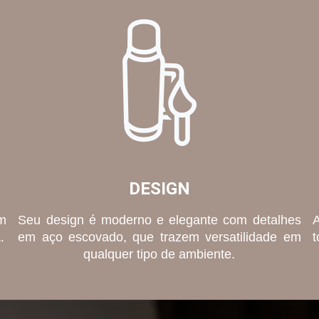
DESIGN
em
Seu design é moderno e elegante com detalhes
A
.
em aço escovado, que trazem versatilidade em
t
qualquer tipo de ambiente.