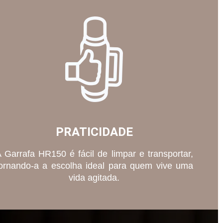
PRATICIDADE
 Garrafa HR150 é fácil de limpar e transportar,
ornando-a a escolha ideal para quem vive uma
vida agitada.