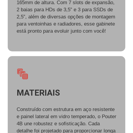
165mm de altura. Com 7 slots de expansão,
2 baias para HDs de 3,5” e 3 para SSDs de
2,5”, além de diversas opções de montagem
para ventoinhas e radiadores, esse gabinete
está pronto para evoluir junto com você!
MATERIAIS
Construído com estrutura em aço resistente
e painel lateral em vidro temperado, o Pouter
4B une robustez e sofisticação. Cada
detalhe foi projetado para proporcionar longa