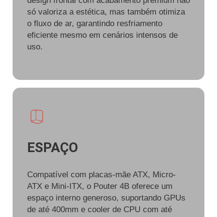
design frontal com acabamento premium não
só valoriza a estética, mas também otimiza
o fluxo de ar, garantindo resfriamento
eficiente mesmo em cenários intensos de
uso.
ESPAÇO
Compatível com placas-mãe ATX, Micro-
ATX e Mini-ITX, o Pouter 4B oferece um
espaço interno generoso, suportando GPUs
de até 400mm e cooler de CPU com até