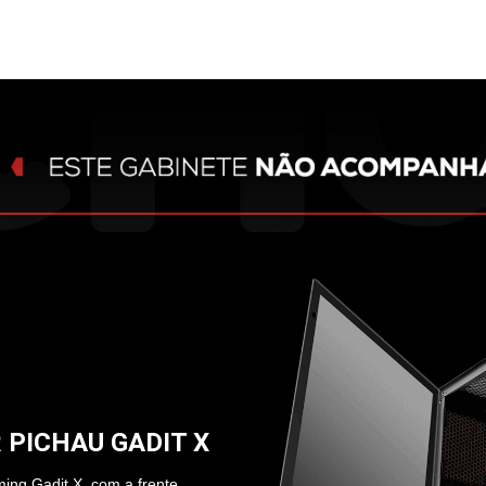
 PICHAU GADIT X
ing Gadit X, com a frente