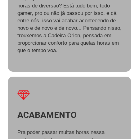
horas de diversão? Está tudo bem, todo
gamer, pro ou não já passou por isso, e cá
entre nós, isso vai acabar acontecendo de
novo e de novo e de novo... Pensando nisso,
trouxemos a Cadeira Orion, pensada em
proporcionar conforto para quelas horas em
que o tempo voa.
ACABAMENTO
Pra poder passar muitas horas nessa