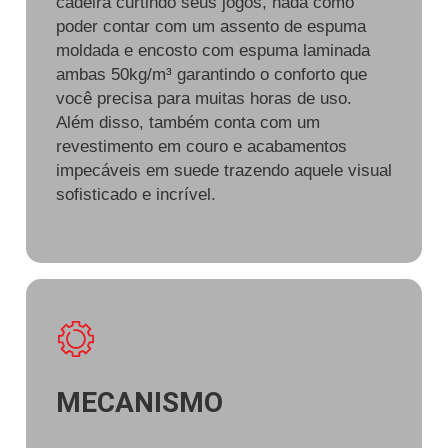
cadeira curtindo seus jogos, nada como
poder contar com um assento de espuma
moldada e encosto com espuma laminada
ambas 50kg/m³ garantindo o conforto que
você precisa para muitas horas de uso.
Além disso, também conta com um
revestimento em couro e acabamentos
impecáveis em suede trazendo aquele visual
sofisticado e incrível.
MECANISMO