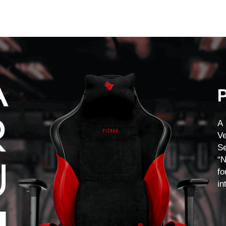
A
Ve
S
“
f
in