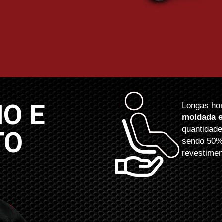
O E
Longas hor
moldada e
quantidade
TO
sendo 50%
revestime