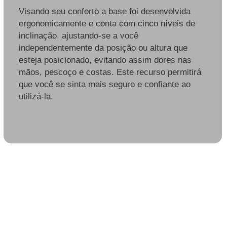
Visando seu conforto a base foi desenvolvida
ergonomicamente e conta com cinco níveis de
inclinação, ajustando-se a você
independentemente da posição ou altura que
esteja posicionado, evitando assim dores nas
mãos, pescoço e costas. Este recurso permitirá
que você se sinta mais seguro e confiante ao
utilizá-la.