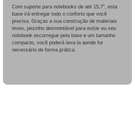
Com suporte para notebooks de até 15,7”, esta
base irá entregar todo o conforto que você
precisa. Graças a sua construção de materiais
leves, pezinho desmontável para evitar eu seu
notebook escorregue pela base e um tamanho
compacto, você poderá leva-la aonde for
necessário de forma prática.