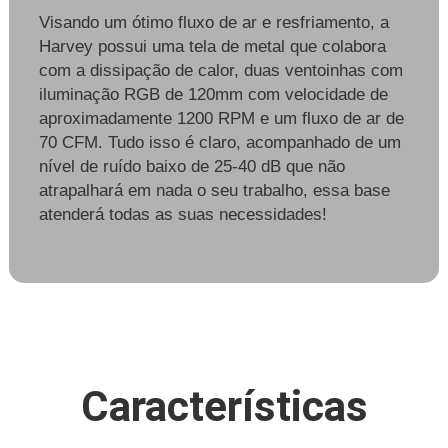
Visando um ótimo fluxo de ar e resfriamento, a
Harvey possui uma tela de metal que colabora
com a dissipação de calor, duas ventoinhas com
iluminação RGB de 120mm com velocidade de
aproximadamente 1200 RPM e um fluxo de ar de
70 CFM. Tudo isso é claro, acompanhado de um
nível de ruído baixo de 25-40 dB que não
atrapalhará em nada o seu trabalho, essa base
atenderá todas as suas necessidades!
Características