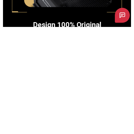
Design 100% Original
O Voyager foi 100% pensado, projetado, desenhado e
desenvolvido pela Pichau, é um projeto completamente
autoral.